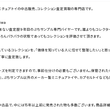
ミニチュアトイの中古販売、コレクション査定買取の専門店です。
iwa
まない査定歴９年目のぷちサンプル専門バイヤーです。誰よりもコレクタ
ろんバラバラの状態であってもコレクションを評価させて頂きます。
ているコレクションを、「価値を知っている人に任せて整理したい」と思
丁寧に査定致します。
ーズを判定できますので、事前仕分けの必要もございません。保管された
た、ぷちサンプル以外のメーカー製ミニチュアトイや、カプセルトイなど
中古品で、中には15年以上前に発売された物も多数ございます。商品詳